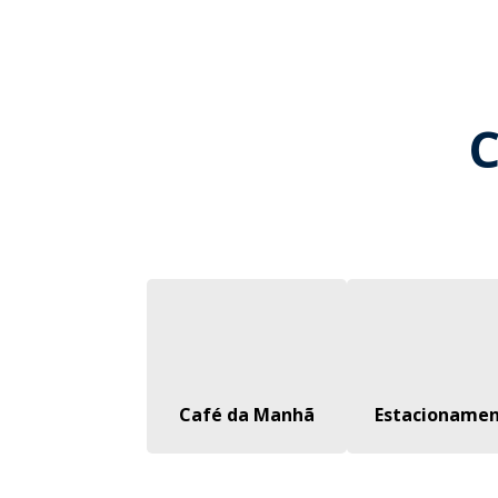
C
Café da Manhã
Estacioname