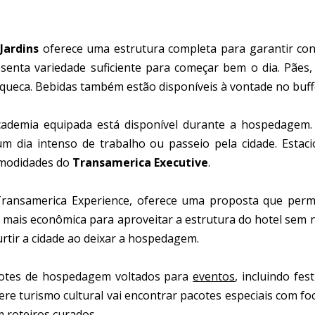
Jardins
oferece uma estrutura completa para garantir confo
enta variedade suficiente para começar bem o dia. Pães, b
queca. Bebidas também estão disponíveis à vontade no buff
academia equipada está disponível durante a hospedagem
 um dia intenso de trabalho ou passeio pela cidade. Est
omodidades do
Transamerica Executive
.
Transamerica Experience, oferece uma proposta que permi
a e mais econômica para aproveitar a estrutura do hotel sem
rtir a cidade ao deixar a hospedagem.
cotes de hospedagem voltados para
eventos
, incluindo fe
re turismo cultural vai encontrar pacotes especiais com fo
 roteiros curados.