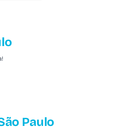
lo
a!
 São Paulo