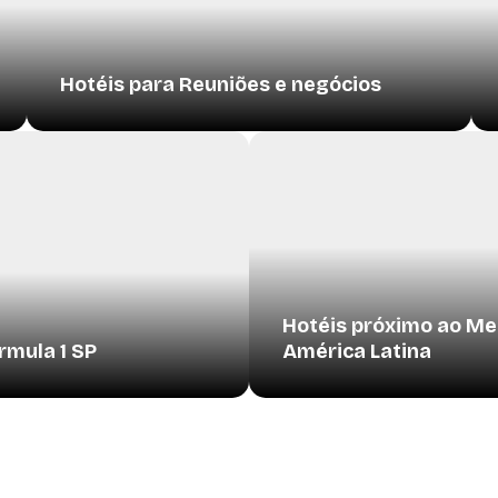
Hotéis para Reuniões e negócios
Hotéis próximo ao Me
rmula 1 SP
América Latina