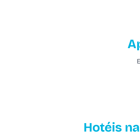
A
E
Hotéis na