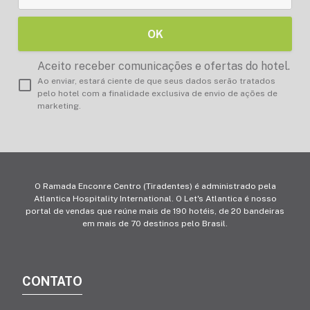
OK
Aceito receber comunicações e ofertas do hotel.
Ao enviar, estará ciente de que seus dados serão tratados
pelo hotel com a finalidade exclusiva de envio de ações de
marketing.
O Ramada Enconre Centro (Tiradentes) é administrado pela
Atlantica Hospitality International. O Let's Atlantica é nosso
portal de vendas que reúne mais de 190 hotéis, de 20 bandeiras
em mais de 70 destinos pelo Brasil.
CONTATO