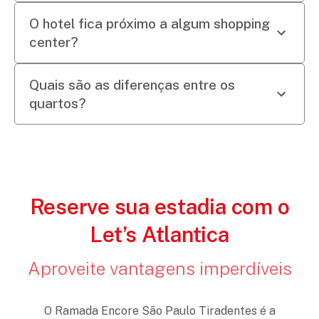
Sim, as estações Tiradentes e Armênia ficam
O hotel fica próximo a algum shopping
bem próximas, facilitando o deslocamento.
center?
Sim, o Shopping Center Norte fica a poucos
Quais são as diferenças entre os
minutos de carro do
Encore Hotel São Paulo
.
quartos?
O Standard Adaptado é ideal para pessoas com
necessidades especiais. O Standard Twin tem
duas camas de solteiro, enquanto o Standard
Casal possui uma cama queen size. Já o Business
Reserve sua estadia com o
Class tem café cortesia e mesa de trabalho.
Let’s Atlantica
Aproveite vantagens imperdíveis
O Ramada Encore São Paulo Tiradentes é a