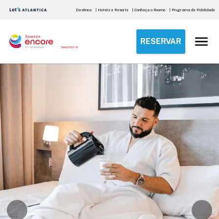
Destinos
| Hotéis e Resorts
| Conheça o Roomo
| Programa de Fidelidade
RESERVAR