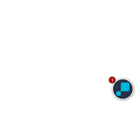
1
O
Let's Atlantica
é o site de vendas oficial da
Atlantica Hospitality International
e reúne mais de
165 hotéis
em mais de
70 destinos
pelo Brasil.