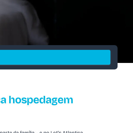
ica hospedagem
arte da família – e no Let's Atlantica