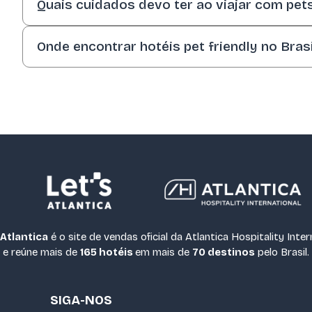
Quais cuidados devo ter ao viajar com pet
momento da reserva.
Levar vacinas em dia, transporte adequado, aliment
Onde encontrar hotéis pet friendly no Brasi
brinquedos e caminha.
O Let's Atlantica possui dezenas de hotéis pet frie
para receber você e seu bichinho.
 Atlantica
é o site de vendas oficial da Atlantica Hospitality Inte
e reúne mais de
165 hotéis
em mais de
70 destinos
pelo Brasil.
SIGA-NOS