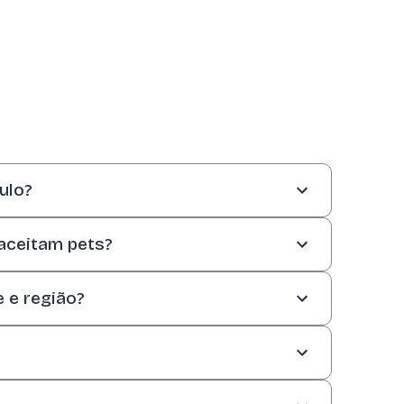
ulo?
gastronomia e negócios. Com diversas opções
 aceitam pets?
s bairros mais sofisticados, como Jardins e
, Sorocaba e Piracicaba, viajando sempre ao
 Rio de Janeiro oferece opções de hospedagem
e e região?
ra da Tijuca ou em Macaé, você encontra
todo carinho, garantindo dias de diversão e
e natureza. Perfeita para quem viaja com pets,