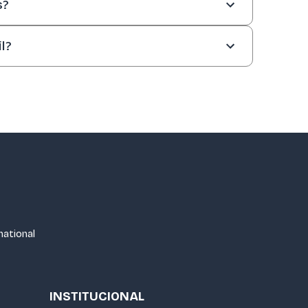
s?
ação própria e itens de conforto, como
l?
ndly espalhados por diversas cidades, prontos
rnational
INSTITUCIONAL