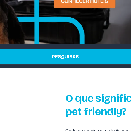
PESQUISAR
O que signif
pet friendly?
Cada vez mais os pets fazem p