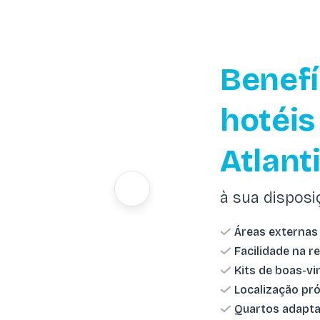
Benefí
hotéis 
Atlant
à sua disposi
Áreas externas
Facilidade na r
Kits de boas-vi
Localização pró
Quartos adapta