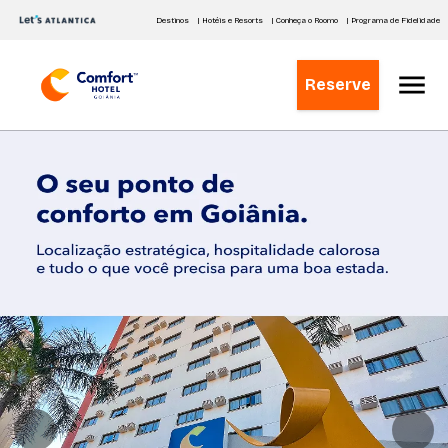
Destinos
| Hotéis e Resorts
| Conheça o Roomo
| Programa de Fidelidade
Reserve