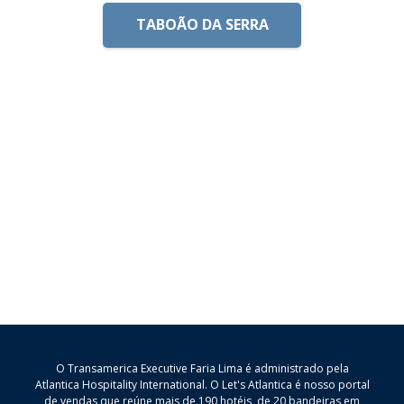
TABOÃO DA SERRA
O Transamerica Executive Faria Lima é administrado pela
Atlantica Hospitality International. O Let's Atlantica é nosso portal
de vendas que reúne mais de 190 hotéis, de 20 bandeiras em