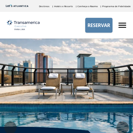
Destinos
| Hotéis e Resorts
| Conheça o Roomo
| Programa de Fidelidade
RESERVAR