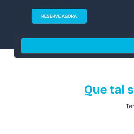
Que tal 
Te