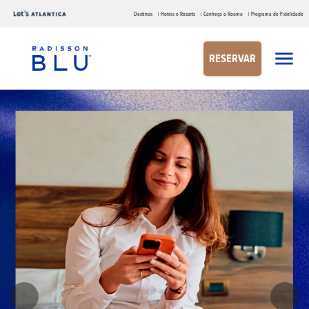
Destinos
| Hotéis e Resorts
| Conheça o Roomo
| Programa de Fidelidade
RESERVAR