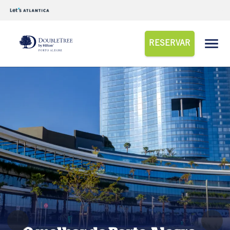
Destinos
| Hotéis e Resorts
| Conheça o Roomo
| Programa de Fidelidade
RESERVAR