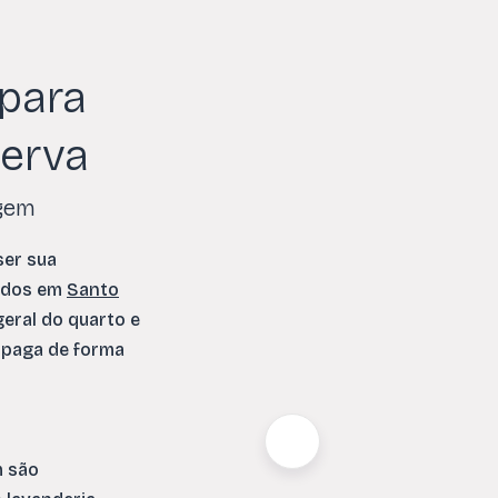
 para
serva
gem
ser sua
tados em
Santo
geral do quarto e
, paga de forma
m são