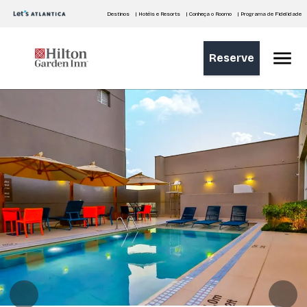
Destinos
| Hotéis e Resorts
| Conheça o Roomo
| Programa de Fidelidade
Reserve