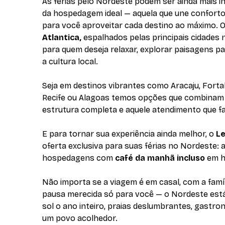
As férias pelo Nordeste podem ser ainda mais i
da hospedagem ideal — aquela que une conforto
para você aproveitar cada destino ao máximo. O
Atlantica,
espalhados pelas principais cidades 
para quem deseja relaxar, explorar paisagens p
a cultura local.
Seja em destinos vibrantes como Aracaju, Forta
Recife ou Alagoas temos opções que combinam lo
estrutura completa e aquele atendimento que fa
E para tornar sua experiência ainda melhor, o
Le
oferta exclusiva para suas férias no Nordeste: 
hospedagens com
café da manhã incluso
em h
Não importa se a viagem é em casal, com a famí
pausa merecida só para você — o Nordeste est
sol o ano inteiro, praias deslumbrantes, gastro
um povo acolhedor.