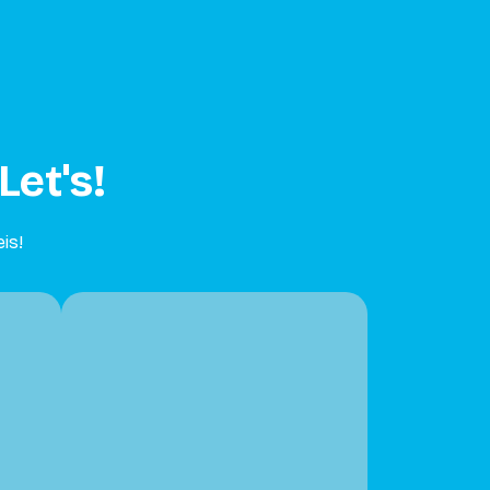
Let's!
is!