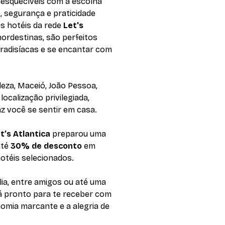
nesquecíveis com a escolha
, segurança e praticidade
s hotéis da rede
Let's
nordestinas, são perfeitos
aradisíacas e se encantar com
leza, Maceió, João Pessoa,
calização privilegiada,
z você se sentir em casa.
t’s Atlantica
preparou uma
até
30% de desconto
em
otéis selecionados.
lia, entre amigos ou até uma
á pronto para te receber com
nomia marcante e a alegria de