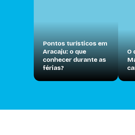
Pontos turísticos em
Aracaju: o que
O 
conhecer durante as
Ma
férias?
ca