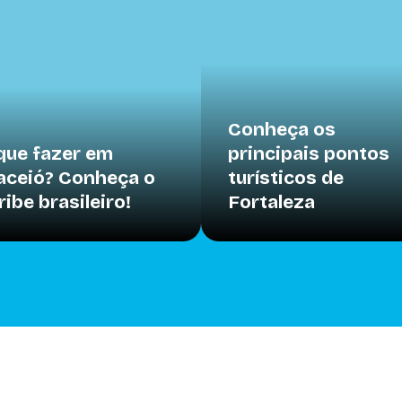
Conheça os
que fazer em
principais pontos
ceió? Conheça o
turísticos de
ribe brasileiro!
Fortaleza