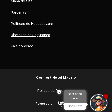
Mapa do Site
Parcerias
Políticas de Hospedagem
Diretrizes de Segurança
Fale conosco
Comfort Hotel Maceió
Política de Privacidade
×
Best price
1
here!
Powered by
Book now