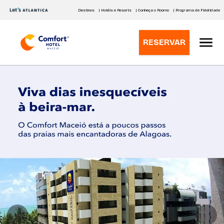
Destinos
| Hotéis e Resorts
| Conheça o Roomo
| Programa de Fidelidade
RESERVAR