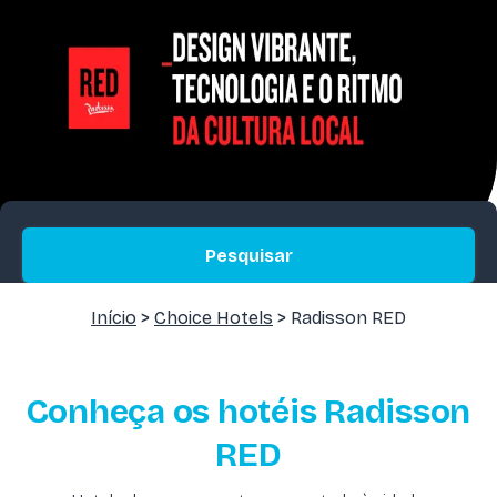
Pesquisar
Início
>
Choice Hotels
> Radisson RED
Conheça os hotéis Radisson
RED