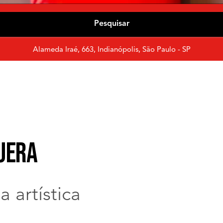
Pesquisar
Alameda Iraé, 663, Indianópolis, São Paulo - SP
uera
 artística