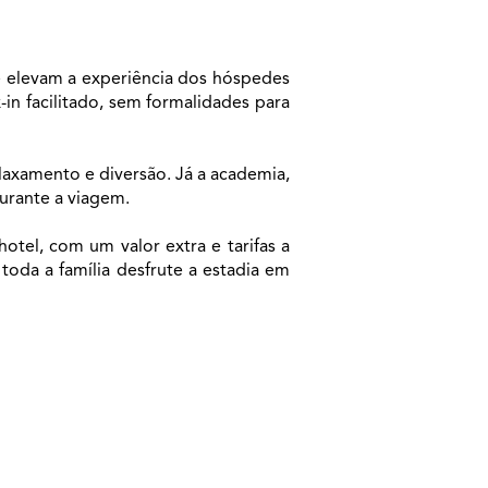
 elevam a experiência dos hóspedes 
n facilitado, sem formalidades para 
axamento e diversão. Já a academia, 
rante a viagem. 
hotel, com um valor extra e tarifas a 
serem consultadas. Assim, os hóspedes podem levar seus animais de estimação, garantindo que toda a família desfrute a estadia em 