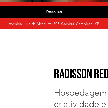
Pesquisar
Avenida Júlio de Mesquita, 705. Cambuí. Campinas - SP
Radisson RE
Hospedagem 
criatividade 