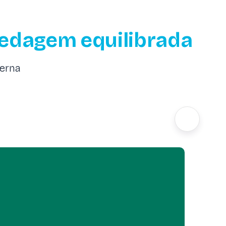
edagem equilibrada
derna