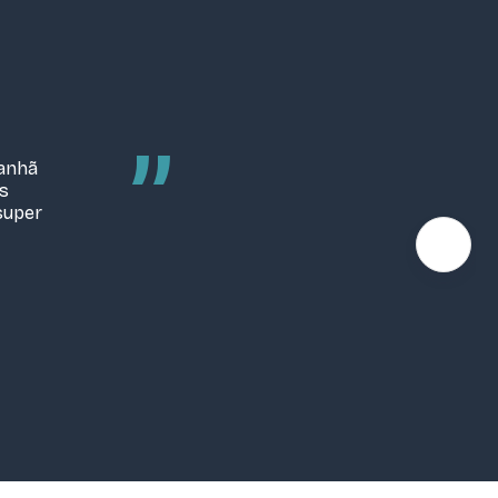
”
manhã
as
super