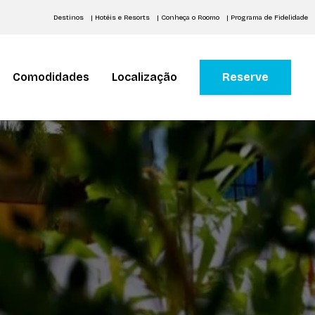
Destinos
| Hotéis e Resorts
| Conheça o Roomo
| Programa de Fidelidade
Comodidades
Localização
Reserve