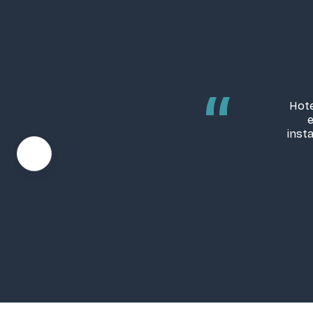
“
Hote
e
inst