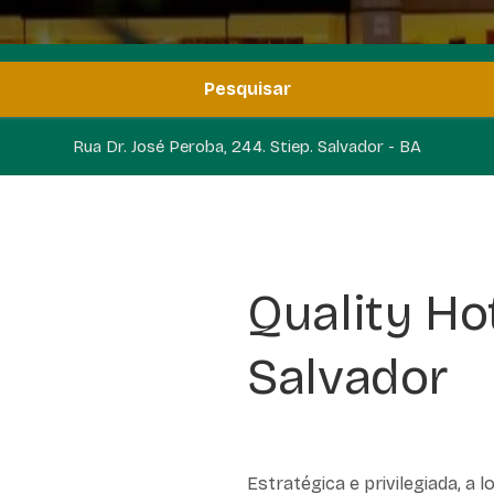
Pesquisar
Rua Dr. José Peroba, 244. Stiep. Salvador - BA
Quality Ho
Salvador
Estratégica e privilegiada, a 