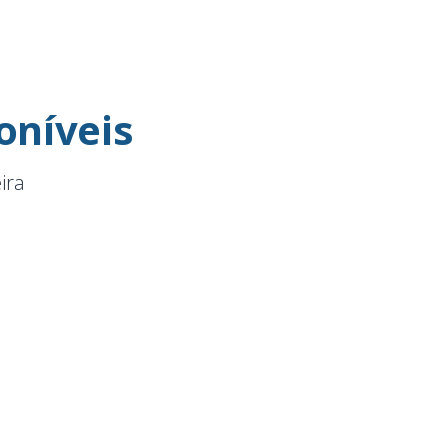
oníveis
ira