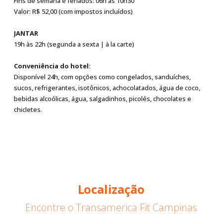
Fins de semana e feriados: 06h às 10h30
Valor: R$ 52,00 (com impostos incluídos)
JANTAR
19h às 22h (segunda a sexta | à la carte)
Conveniência do hotel:
Disponível 24h, com opções como congelados, sanduíches,
sucos, refrigerantes, isotônicos, achocolatados, água de coco,
bebidas alcoólicas, água, salgadinhos, picolés, chocolates e
chicletes.
Localização
Encontre o Transamerica Fit Campinas