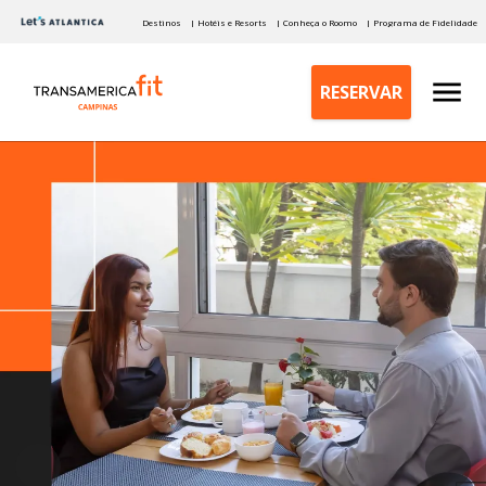
Destinos
| Hotéis e Resorts
| Conheça o Roomo
| Programa de Fidelidade
RESERVAR