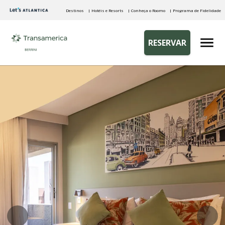
Destinos
| Hotéis e Resorts
| Conheça o Roomo
| Programa de Fidelidade
RESERVAR