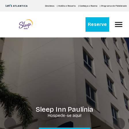
Destinos
| Hotéis e Resorts
| Conheça o Roomo
| Programa de Fidelidade
Reserve
Sleep Inn Paulínia
Hospede-se aqui!