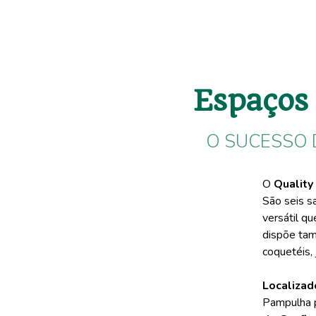
Espaços
O SUCESSO 
O
Quality
São seis s
versátil q
dispõe tam
coquetéis, 
Localiza
Pampulha p