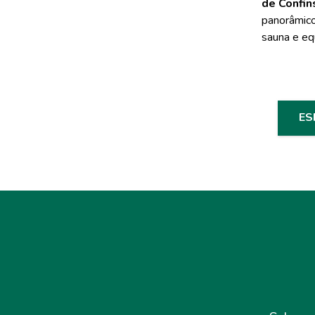
de Confin
panorâmico
sauna e eq
ES