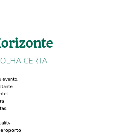
orizonte
COLHA CERTA
u evento.
stante
otel
ra
stas.
uality
eroporto