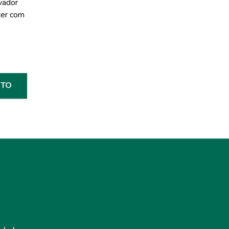
evador
ter com
NTO