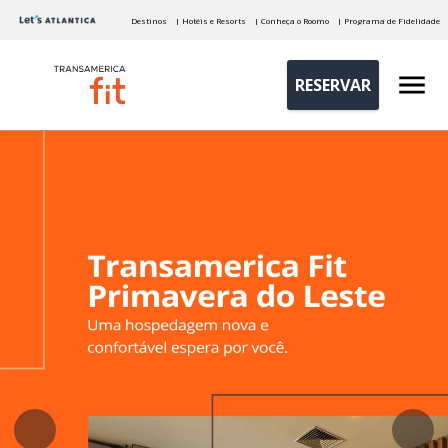
Destinos
| Hotéis e Resorts
| Conheça o Roomo
| Programa de Fidelidade
RESERVAR