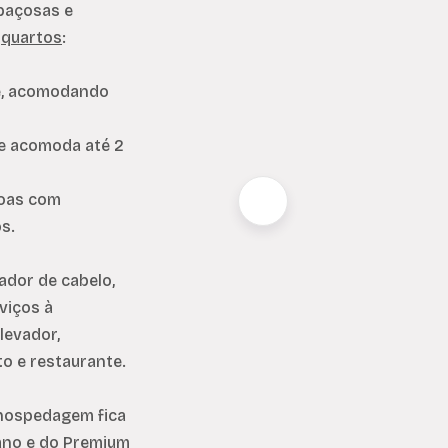
paçosas e
e
quartos
:
ze, acomodando
 e acomoda até 2
soas com
os.
ador de cabelo,
rviços à
levador,
to e restaurante.
 hospedagem fica
ano e do Premium