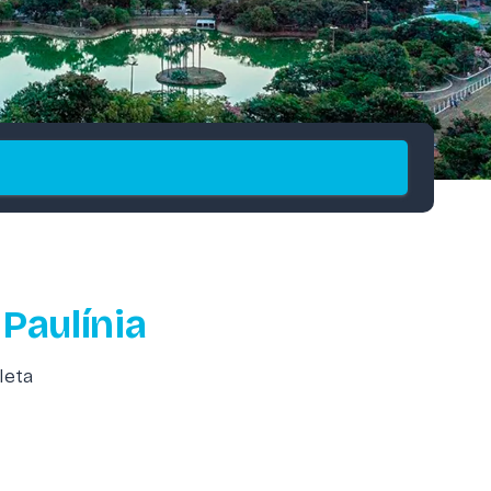
Paulínia
leta