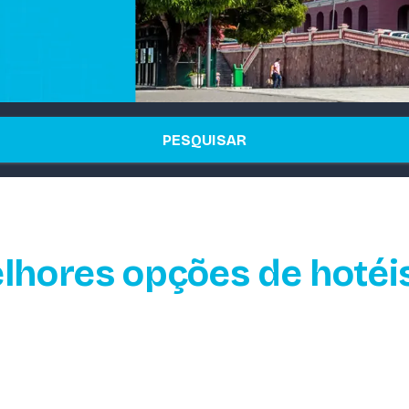
PESQUISAR
lhores opções de hoté