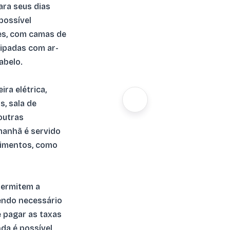
ra seus dias
possível
es, com camas de
quipadas com ar-
cabelo.
ra elétrica,
s, sala de
 outras
manhã é servido
limentos, como
ermitem a
endo necessário
 pagar as taxas
nda é possível