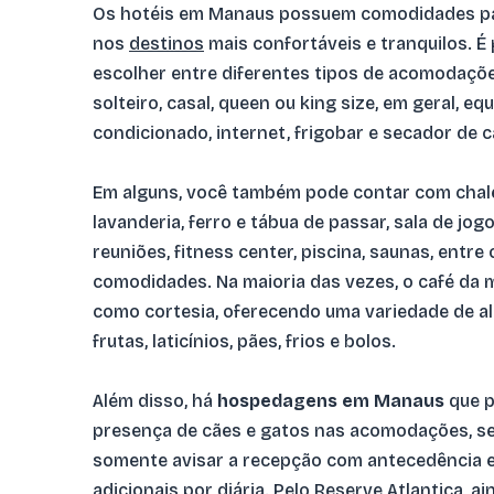
Os hotéis em Manaus possuem comodidades pa
nos
destinos
mais confortáveis e tranquilos. É 
escolher entre diferentes tipos de acomodaçõ
solteiro, casal, queen ou king size, em geral, e
condicionado, internet, frigobar e secador de 
Em alguns, você também pode contar com chalei
lavanderia, ferro e tábua de passar, sala de jogo
reuniões, fitness center, piscina, saunas, entre
comodidades. Na maioria das vezes, o café da 
como cortesia, oferecendo uma variedade de a
frutas, laticínios, pães, frios e bolos.
Além disso, há
hospedagens em Manaus
que p
presença de cães e gatos nas acomodações, s
somente avisar a recepção com antecedência e
adicionais por diária. Pelo Reserve Atlantica, ai