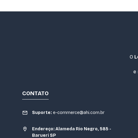
O
L
e
CONTATO
Suporte:
e-commerce@ahi.com.br
Endereço: Alameda Rio Negro, 585 -
Barueri SP