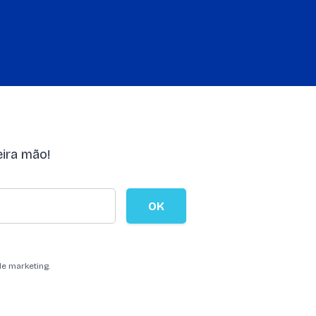
ira mão!
OK
de marketing.