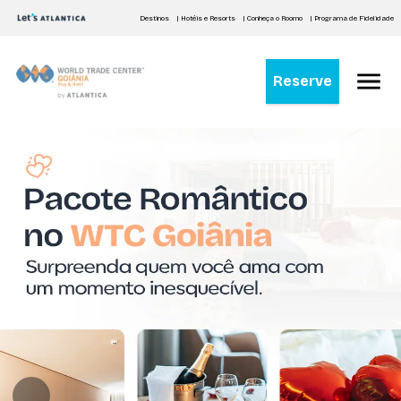
Destinos
| Hotéis e Resorts
| Conheça o Roomo
| Programa de Fidelidade
Reserve
WTC Goiânia Stay & Hotel
by Atlantica