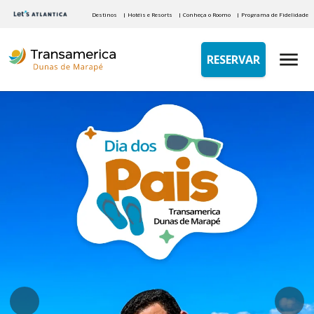
Destinos
| Hotéis e Resorts
| Conheça o Roomo
| Programa de Fidelidade
RESERVAR