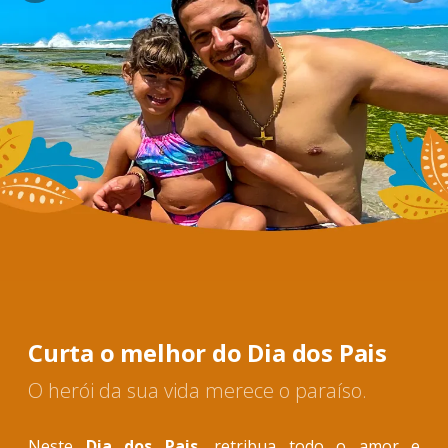
Curta o melhor do Dia dos Pais
O herói da sua vida merece o paraíso.
Neste
Dia dos Pais
, retribua todo o amor e