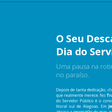
O Seu Desc
Dia do Serv
Uma pausa na rotin
no paraíso.
Depois de tanta dedicação, 
que realmente merece. No
Tr
do Servidor Público é o con
litoral sul de Alagoas. Em
J
abraça a imensidão do mar, p