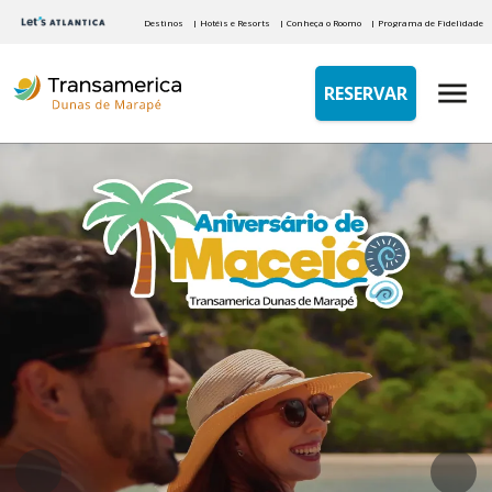
Destinos
| Hotéis e Resorts
| Conheça o Roomo
| Programa de Fidelidade
RESERVAR