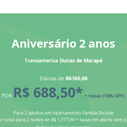
Aniversário 2 anos
Transamerica Dunas de Marapé
Diárias de
R$765,00
R$ 688,50
*
POR
+ taxas (10% OFF)
Para 2 adultos em Apartamento Família Double
r total para 2 noites de R$ 1.377,00 + taxas em até 6x sem j
*Tarifa sujeito a alteração sem aviso prévio.