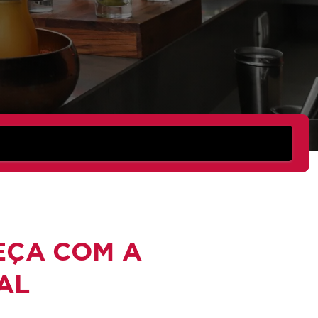
EÇA COM A
AL