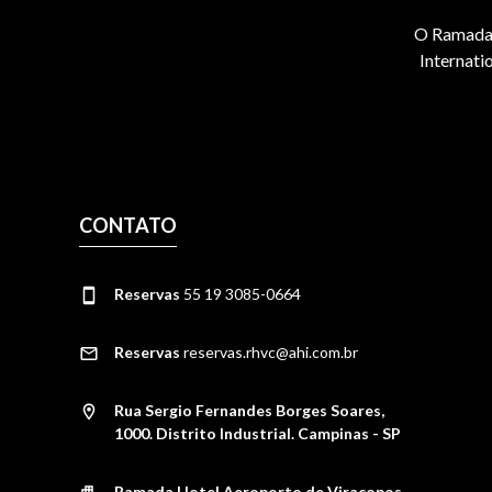
O Ramada 
Internati
CONTATO
Reservas
55 19 3085-0664
Reservas
reservas.rhvc@ahi.com.br
Rua Sergio Fernandes Borges Soares,
1000. Distrito Industrial. Campinas - SP
Ramada Hotel Aeroporto de Viracopos.