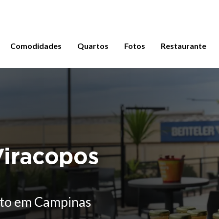
Comodidades
Quartos
Fotos
Restaurante
iracopos
iracopos
iracopos
iracopos
ento em Campinas
ento em Campinas
ento em Campinas
ento em Campinas