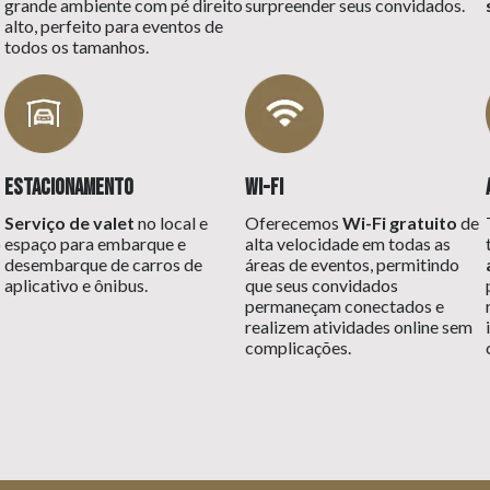
grande ambiente com pé direito
surpreender seus convidados.
alto, perfeito para eventos de
todos os tamanhos.
Estacionamento
Wi-Fi
Serviço de valet
no local e
Oferecemos
Wi-Fi gratuito
de
o
espaço para embarque e
alta velocidade em todas as
desembarque de carros de
áreas de eventos, permitindo
aplicativo e ônibus.
que seus convidados
permaneçam conectados e
realizem atividades online sem
complicações.