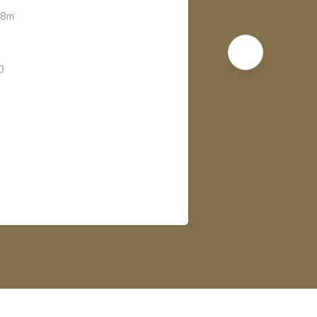
18m
0