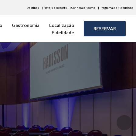
Destinos
| Hotéis e Resorts
| Conheça o Roomo
| Programa de Fidelidade
o
Gastronomia
Localização
RESERVAR
Fidelidade