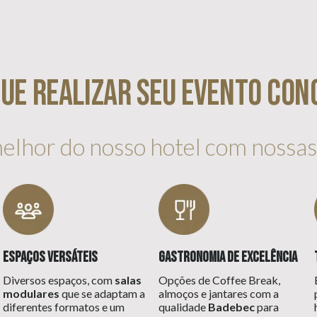
que realizar seu evento con
melhor do nosso hotel com nossa
Espaços Versáteis
Gastronomia de Excelência
Diversos espaços, com
salas
Opções de Coffee Break,
modulares
que se adaptam a
almoços e jantares com a
diferentes formatos e um
qualidade
Badebec
para