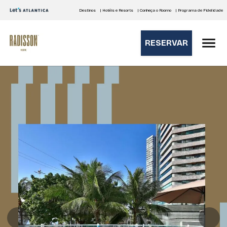
Destinos
| Hotéis e Resorts
| Conheça o Roomo
| Programa de Fidelidade
RESERVAR