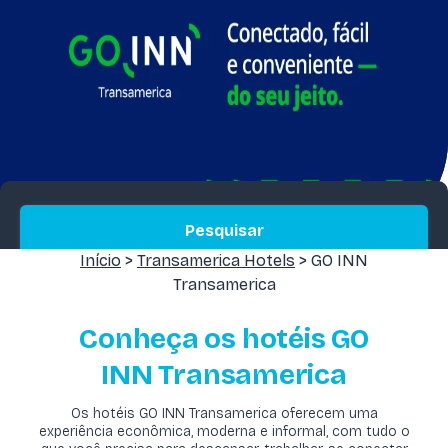
Pesquisar
Início
>
Transamerica Hotels
> GO INN
Transamerica
Conheça os hotéis GO
INN
T
ransamerica
Os hotéis GO INN Transamerica oferecem uma
experiência econômica, moderna e informal, com tudo o