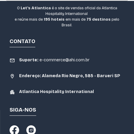
largas e áreas comuns com rampas ou
Na maioria das unidades de hotel by Atlantica, o
O
Let's Atlantica
é o site de vendas oficial da Atlantica
elevadores. Caso necessite de um quarto
café da manhã é uma cortesia para os
Hospitality International
específico, é recomendável selecionar uma
e reúne mais de
195 hoteis
em mais de
75 destinos
pelo
hóspedes, apresentando uma seleção de frutas,
opção adaptada.
Brasil.
pães e pratos regionais. No entanto, algumas
tarifas específicas podem não incluir a refeição;
CONTATO
por isso, é importante checar os detalhes da
oferta selecionada.
Suporte:
e-commerce@ahi.com.br
Endereço: Alameda Rio Negro, 585 - Barueri SP
Atlantica Hospitality International
SIGA-NOS