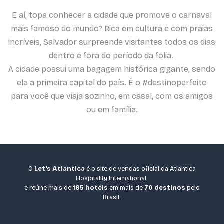
E aí, topa conhecer a cidade que promove o carnaval
mais famoso do mundo? Rica em cultura e com praias
incríveis, Salvador surpreende visitantes todos os dias
dentro e fora do período da folia.
A cidade possui uma bagagem histórica gigante, sendo
ela a primeira capital do país. É o #destinoperfeito
para você que viaja sozinho, em casal, com os amigos
ou em família.
O
Let's Atlantica
é o site de vendas oficial da Atlantica
Hospitality International
e reúne mais de
165 hotéis
em mais de
70 destinos
pelo
Brasil.