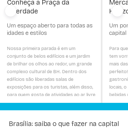
Conheça a Praça da
Merca
Liberdade
Horiz
Um espaço aberto para todas as
Um pont
idades e estilos
capital
Nossa primeira parada é em um
Para que
conjunto de belos edifícios e um jardim
tem von
de brilhar os olhos ao redor, um grande
mais das 
complexo cultural de BH. Dentro dos
perfeito
edifícios são liberadas salas de
gastron
exposições para os turistas, além disso,
locais, 
para quem gosta de atividades ao ar livre
bebidas
vai se apaixonar pela área externa do
impossív
local, um ótimo destino para passar o
dia.
Brasília: saiba o que fazer na capital