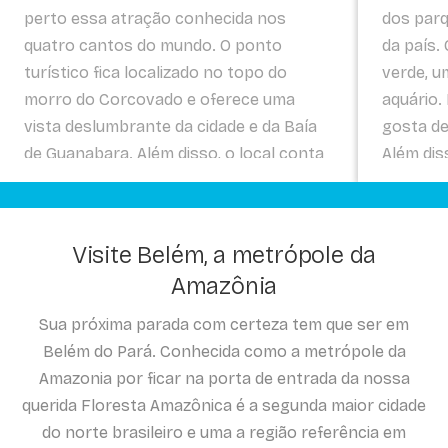
perto essa atração conhecida nos
dos parq
quatro cantos do mundo. O ponto
da país.
turístico fica localizado no topo do
verde, u
morro do Corcovado e oferece uma
aquário.
vista deslumbrante da cidade e da Baía
gosta de
de Guanabara. Além disso, o local conta
Além dis
com restaurantes, cafeterias e bares
palacete
para uma experiência carioca completa.
sempre 
e evento
Visite Belém, a metrópole da
Amazônia
Sua próxima parada com certeza tem que ser em
Belém do Pará. Conhecida como a metrópole da
Amazonia por ficar na porta de entrada da nossa
querida Floresta Amazônica é a segunda maior cidade
do norte brasileiro e uma a região referência em