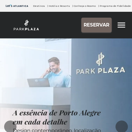
Destinos
| Hotéis e Resorts
| Conheça o Roomo
| Programa de Fidelidade
RESERVAR