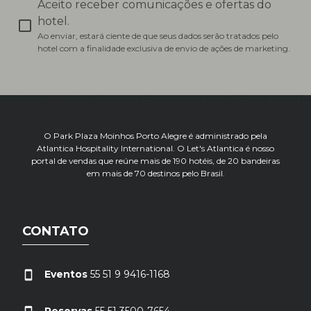
Aceito receber comunicações e ofertas do
hotel.
Ao enviar, estará ciente de que seus dados serão tratados pelo
hotel com a finalidade exclusiva de envio de ações de marketing.
O Park Plaza Moinhos Porto Alegre é administrado pela
Atlantica Hospitality International. O Let's Atlantica é nosso
portal de vendas que reúne mais de 190 hotéis, de 20 bandeiras
em mais de 70 destinos pelo Brasil.
CONTATO
Eventos
55 51 9 9416-1168
Reservas
55 51 3500-7654